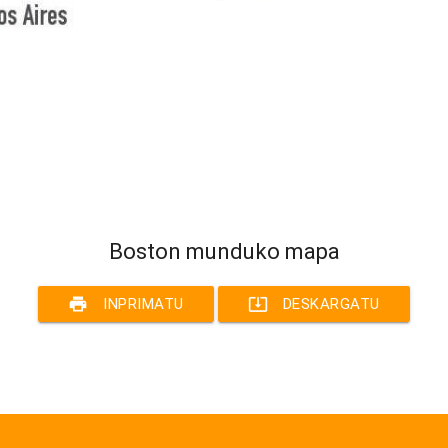
Boston munduko mapa
print
system_update_alt
INPRIMATU
DESKARGATU