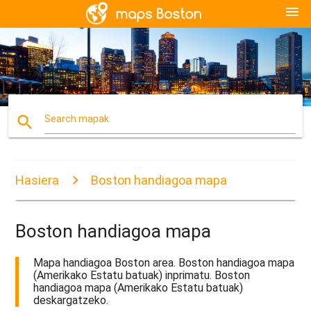
menu
search
Search mapak
Hasiera
Boston handiagoa mapa
Boston handiagoa mapa
Mapa handiagoa Boston area. Boston handiagoa mapa
(Amerikako Estatu batuak) inprimatu. Boston
handiagoa mapa (Amerikako Estatu batuak)
deskargatzeko.