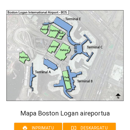
Mapa Boston Logan aireportua
print
system_update_alt
INPRIMATU
DESKARGATU