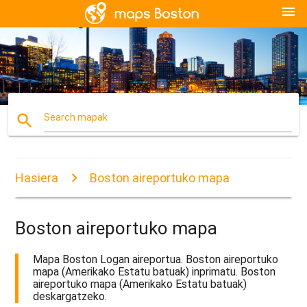
menu
search
Search mapak
Hasiera
Boston aireportuko mapa
Boston aireportuko mapa
Mapa Boston Logan aireportua. Boston aireportuko
mapa (Amerikako Estatu batuak) inprimatu. Boston
aireportuko mapa (Amerikako Estatu batuak)
deskargatzeko.