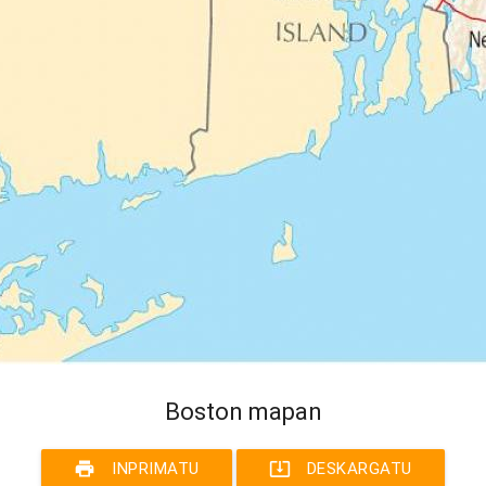
Boston mapan
print
system_update_alt
INPRIMATU
DESKARGATU